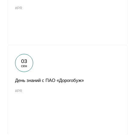
#PR
03
сен
День знаний с ПАО «Дорогобуж»
#PR