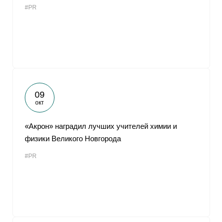
#PR
От
09
окт
«Акрон» наградил лучших учителей химии и
физики Великого Новгорода
#PR