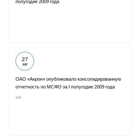
полугодие 2009 года
От
27
авг
ОАО «Акрон» опубликовало консолидированную
отчетность по МСФО за I полугодие 2009 года
#IR