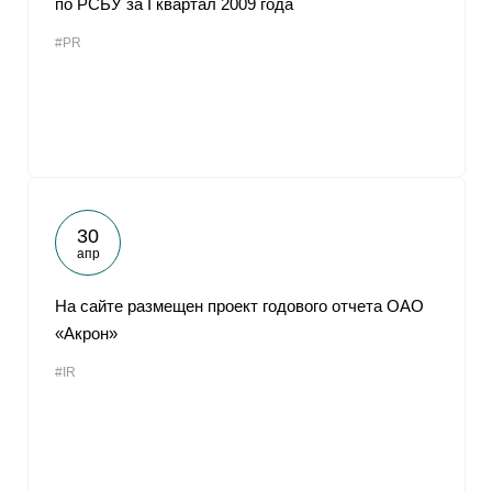
по РСБУ за I квартал 2009 года
#PR
30
апр
На сайте размещен проект годового отчета ОАО
«Акрон»
#IR