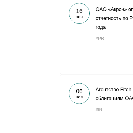
ОАО «Акрон» о
16
ноя
отчетность по 
года
#PR
Агентство Fitch
06
ноя
облигациям ОАО
#IR