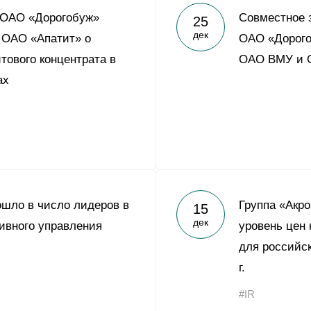
 ОАО «Дорогобуж»
Совместное 
25
дек
 ОАО «Апатит» о
ОАО «Дорого
тового концентрата в
ОАО ВМУ и 
ах
шло в число лидеров в
Группа «Акр
15
дек
ивного управления
уровень цен
для российск
г.
#IR