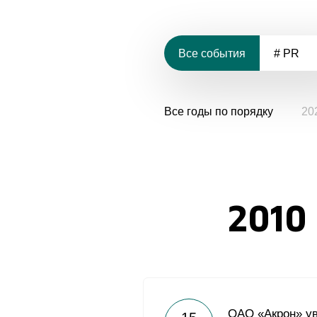
Все события
# PR
Все годы по порядку
20
2010
ОАО «Акрон» у