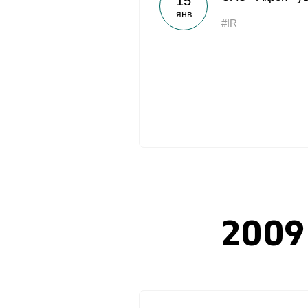
15
янв
#IR
2009