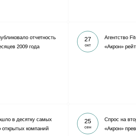
убликовало отчетность
Агентство Fi
27
окт
есяцев 2009 года
«Акрон» рейт
шло в десятку самых
Спрос на вт
25
сен
 открытых компаний
«Акрон» пре