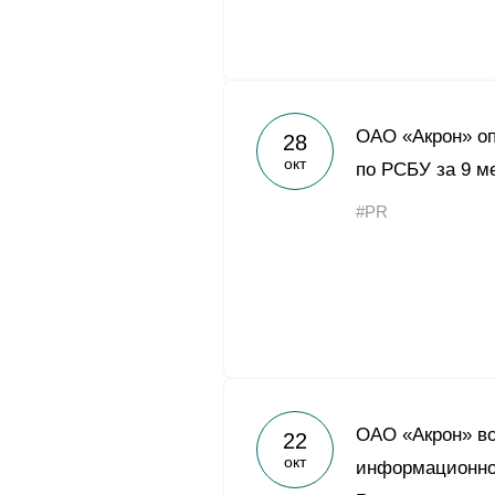
ОАО «Акрон» оп
28
окт
по РСБУ за 9 м
#PR
ОАО «Акрон» во
22
окт
информационно