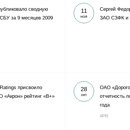
публиковало сводную
Сергей Федо
11
ноя
РСБУ за 9 месяцев 2009
ЗАО СЗФК и
 Ratings присвоило
ОАО «Дорого
28
окт
 «Акрон» рейтинг «В+»
отчетность п
года
#PR