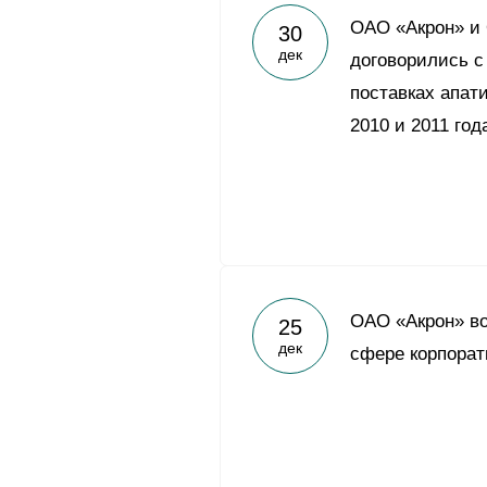
ОАО «Акрон» и
30
дек
договорились с
поставках апати
2010 и 2011 год
ОАО «Акрон» во
25
дек
сфере корпорат