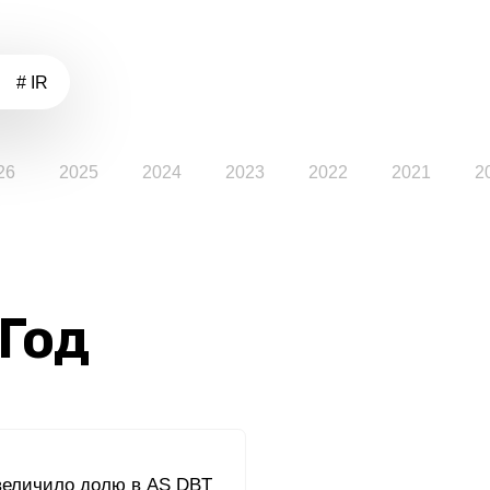
# IR
26
2025
2024
2023
2022
2021
2
 Год
величило долю в AS DBT