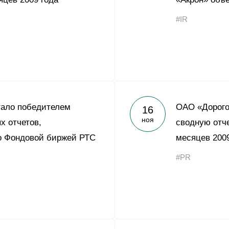
Yong Sheng Feng
#IR
Acron Argentina S.R.L
Acron Brasil Ltda.
ООО «Плодородие»
e
telegram
ЯндексДзен
ООО «АйТиОфис»
тало победителем
ОАО «Дорого
16
ноя
х отчетов,
сводную отче
о Фондовой биржей РТС
месяцев 2009
#PR