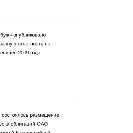
буж» опубликовало
!
шленная безопасность
ванную отчетность по
есяцев 2009 года
ия
ый центр «Акрон
ограмма Группы
c.
кция
т Корпоративной
ление
и
андарты
 состоялось размещение
е аудита
итика
сторов
пуска облигаций ОАО
емом 3,5 млрд рублей