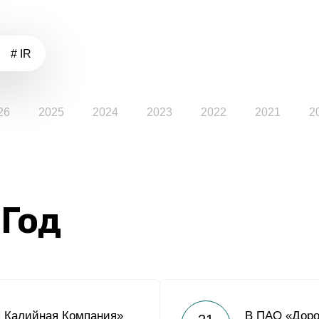
# IR
26
2025
2024
2023
2022
2021
2
 Год
я Калийная Компания»
В ПАО «Доро