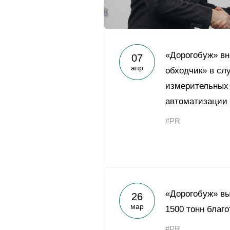
«Дорогобуж» в
07
апр
обходчик» в сл
измерительных
автоматизации
#PR
«Дорогобуж» в
26
мар
1500 тонн благ
#PR