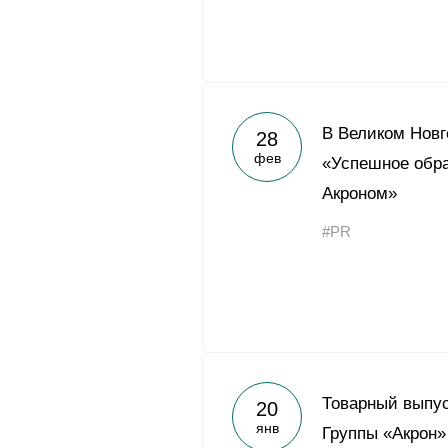
В Великом Новг
28
фев
«Успешное обра
Акроном»
#PR
Товарный выпус
20
янв
Группы «Акрон» 