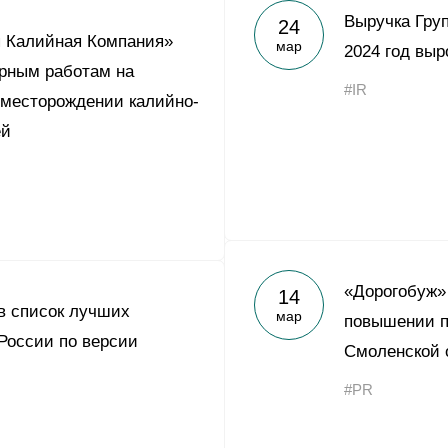
Yong Sheng Feng
Выручка Гру
24
я Калийная Компания»
мар
Acron Argentina S.R.L
2024 год выр
орным работам на
#IR
Acron Brasil Ltda.
 месторождении калийно-
ей
ООО «Плодородие»
e
telegram
ЯндексДзен
ООО «АйТиОфис»
«Дорогобуж»
14
в список лучших
мар
повышении п
России по версии
Смоленской 
#PR