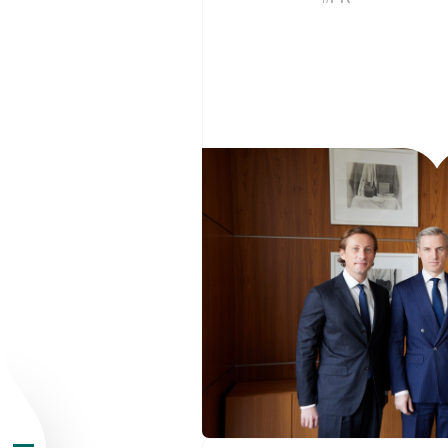
О Группе «Акрон
География бизн
Продукция
Инвесторам
Устойчивое раз