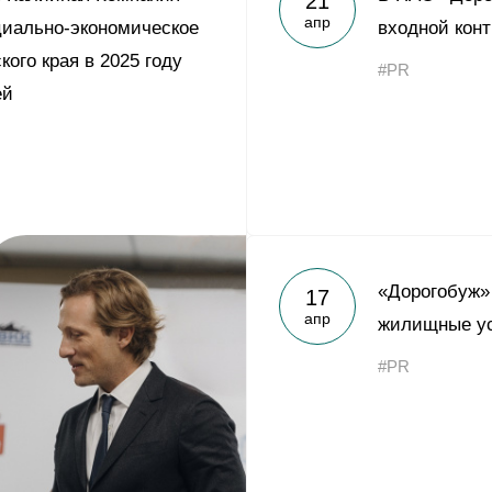
21
апр
циально-экономическое
входной кон
ого края в 2025 году
#PR
ей
«Дорогобуж»
17
апр
жилищные ус
#PR