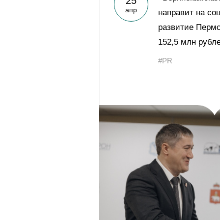
25
апр
направит на со
развитие Пермск
152,5 млн рубл
#PR