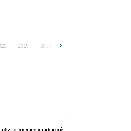
020
2019
2018
2017
2016
2015
гобуж» внедрен «цифровой