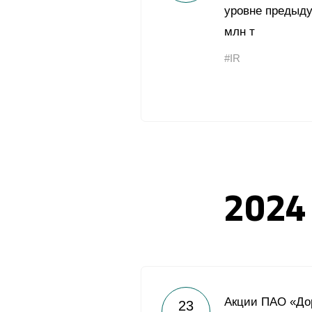
уровне предыду
млн т
#IR
2024
Акции ПАО «До
23