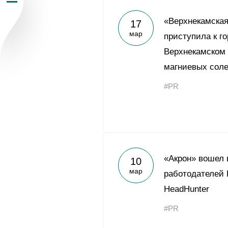
Пресс-центр
«Верхнекамска
17
мар
приступила к г
Карьера
Верхнекамском
магниевых сол
Контакты
vk
youtub
#PR
«Акрон» вошел 
10
мар
работодателей 
HeadHunter
#PR