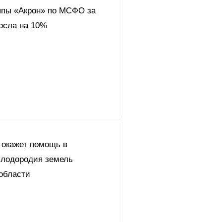
ппы «Акрон» по МСФО за
осла на 10%
 окажет помощь в
лодородия земель
области