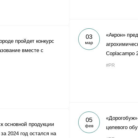
«Акрон» пре
03
ороде пройдет конкурс
мар
агрохимичес
зование вместе с
Coplacampo 
#PR
«Дорогобуж»
05
к основной продукции
фев
целевого об
за 2024 год остался на