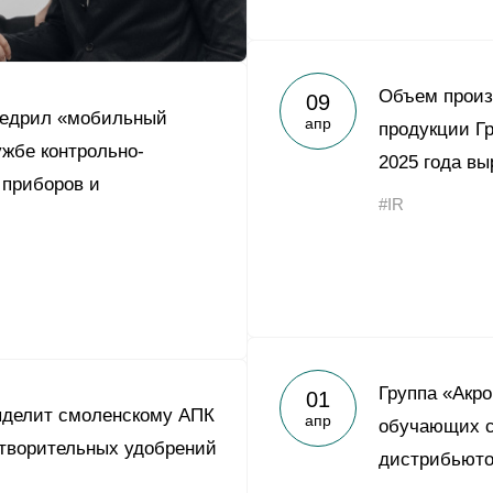
Объем произ
09
недрил «мобильный
апр
продукции Гр
ужбе контрольно-
2025 года вы
 приборов и
#IR
Группа «Акр
01
ыделит смоленскому АПК
апр
обучающих с
отворительных удобрений
дистрибьюто