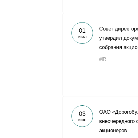
Совет директо
01
июл
утвердил докум
собрания акцио
#IR
ОАО «Дорогобуж
03
июн
внеочередного 
акционеров