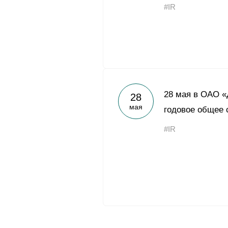
#IR
28 мая в ОАО «
28
мая
годовое общее 
#IR