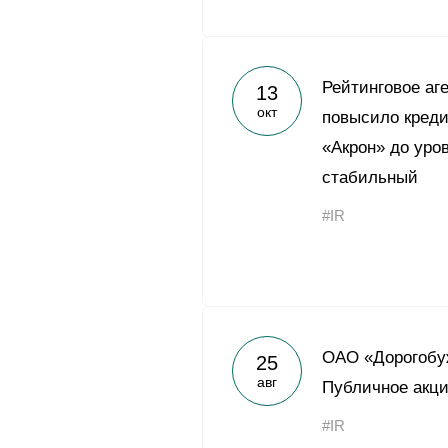
Рейтинговое аг
13
окт
повысило креди
«Акрон» до уров
стабильный
#IR
ОАО «Дорогобу
25
авг
Публичное акц
#IR