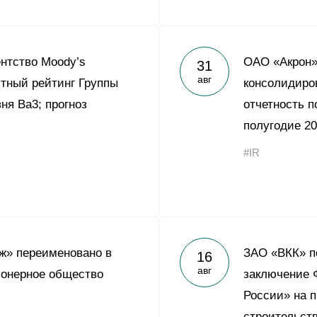
ентство Moody’s
ОАО «Акрон»
31
авг
тный рейтинг Группы
консолидиро
ня Ba3; прогноз
отчетность 
полугодие 20
#IR
ж» переименовано в
ЗАО «ВКК» п
16
авг
ионерное общество
заключение 
России» на 
строительств