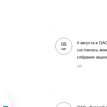
О Группе «Акрон
4 августа в ОА
05
авг
состоялось вне
География бизн
собрание акцио
#IR
Продукция
Инвесторам
Устойчивое раз