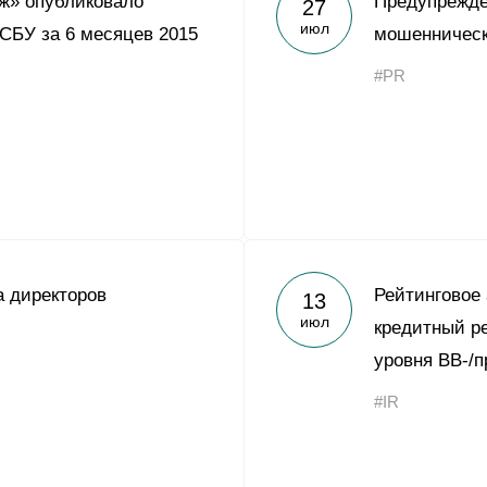
ж» опубликовало
Предупрежде
27
Yong Sheng Feng
июл
РСБУ за 6 месяцев 2015
мошенническ
Acron Argentina S.R.L
#PR
Acron Brasil Ltda.
ООО «Плодородие»
e
telegram
ЯндексДзен
ООО «АйТиОфис»
 директоров
Рейтинговое 
13
июл
кредитный ре
уровня BB-/
#IR