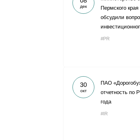
08
дек
Пермского края
обсудили вопр
инвестиционног
#PR
ПАО «Дорогобу
30
окт
отчетность по 
года
#IR