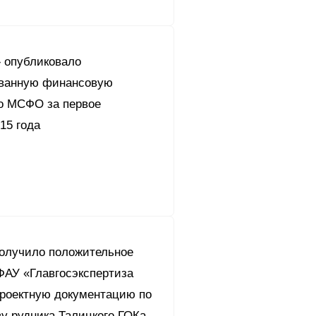
 опубликовало
ванную финансовую
по МСФО за первое
15 года
олучило положительное
ФАУ «Главгосэкспертиза
проектную документацию по
у рудника Талицкого ГОКа