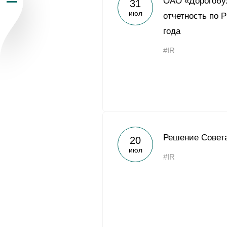
ОАО «Дорогобу
31
июл
Пресс-центр
отчетность по 
года
Карьера
#IR
Контакты
vk
youtub
Решение Совета
20
июл
#IR