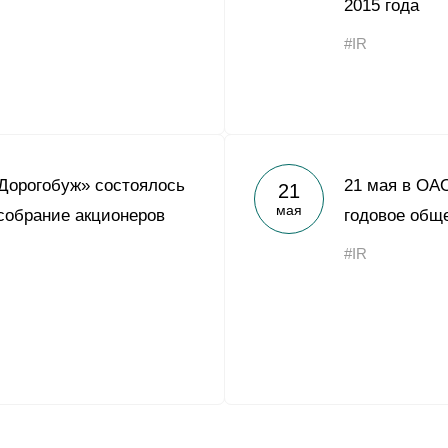
2015 года
#IR
Дорогобуж» состоялось
21 мая в ОА
21
мая
собрание акционеров
годовое общ
#IR