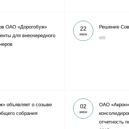
ров ОАО «Дорогобуж»
Решение Сов
22
июн
енты для внеочередного
#IR
неров
» объявляет о созыве
ОАО «Акрон»
02
июн
общего собрания
консолидиро
отчетность 