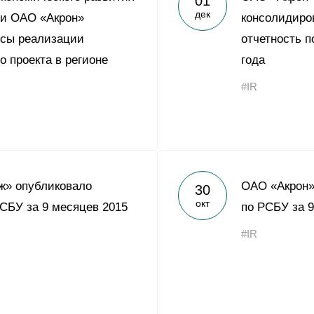
01
дек
 и ОАО «Акрон»
консолидиро
осы реализации
отчетность 
о проекта в регионе
года
#IR
ж» опубликовало
ОАО «Акрон»
30
окт
РСБУ за 9 месяцев 2015
по РСБУ за 9
#IR