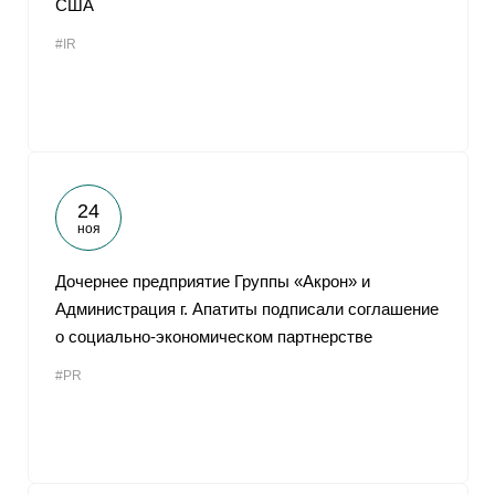
США
От
#IR
24
ноя
Дочернее предприятие Группы «Акрон» и
Администрация г. Апатиты подписали соглашение
о социально-экономическом партнерстве
#PR