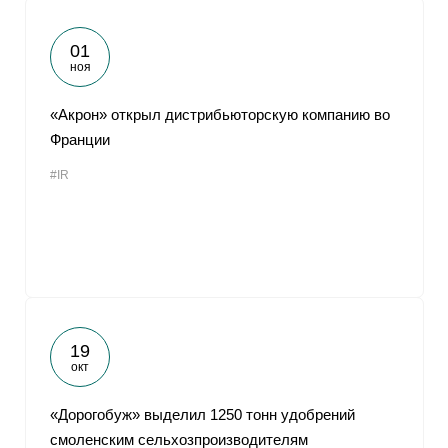
01
ноя
«Акрон» открыл дистрибьюторскую компанию во
Франции
#IR
19
окт
«Дорогобуж» выделил 1250 тонн удобрений
смоленским сельхозпроизводителям