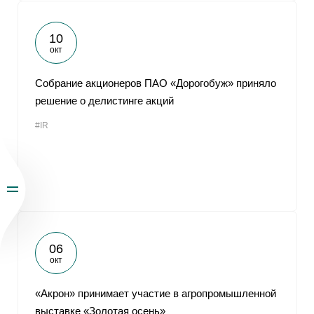
10
окт
Собрание акционеров ПАО «Дорогобуж» приняло
решение о делистинге акций
#IR
06
окт
«Акрон» принимает участие в агропромышленной
выставке «Золотая осень»