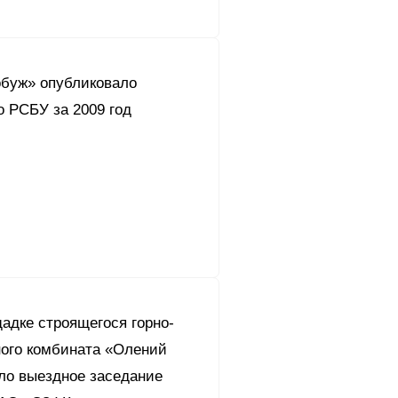
буж» опубликовало
о РСБУ за 2009 год
адке строящегося горно-
ного комбината «Олений
ло выездное заседание