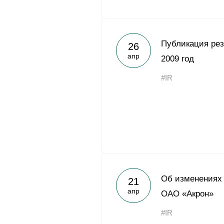
Публикация ре
26
апр
2009 год
#IR
Об изменениях 
21
апр
ОАО «Акрон»
#IR