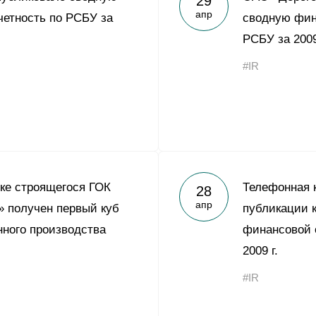
29
апр
етность по РСБУ за
сводную фин
РСБУ за 2009
#IR
ке строящегося ГОК
Телефонная 
28
апр
 получен первый куб
публикации 
нного производства
финансовой 
2009 г.
#IR