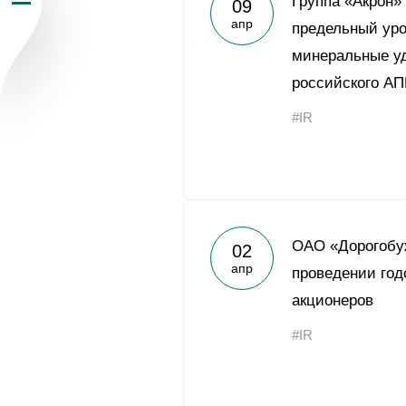
Группа «Акрон»
09
апр
Пресс-центр
предельный уро
минеральные у
Карьера
российского АПК
#IR
Контакты
vk
youtub
ОАО «Дорогобу
02
апр
проведении год
акционеров
#IR