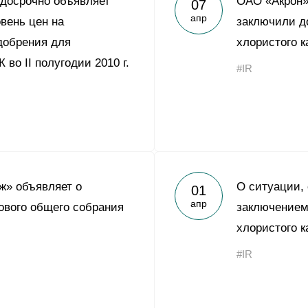
 досрочно объявляет
ОАО «Акрон»
07
Yong Sheng Feng
апр
вень цен на
заключили д
Acron Argentina S.R.L
добрения для
хлористого 
 во II полугодии 2010 г.
Acron Brasil Ltda.
#IR
ООО «Плодородие»
e
telegram
ЯндексДзен
ООО «АйТиОфис»
ж» объявляет о
О ситуации,
01
апр
ового общего собрания
заключением
хлористого к
#IR