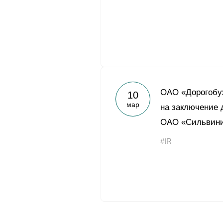
ОАО «Дорогобуж
10
мар
на заключение 
ОАО «Сильвин
#IR