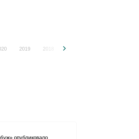
020
2019
2018
2017
2016
2015
буж» опубликовало