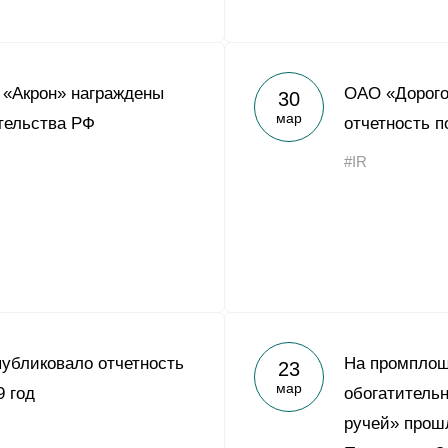
 «Акрон» награждены
ОАО «Дорого
30
мар
тельства РФ
отчетность п
#IR
убликовало отчетность
На промплощ
23
мар
9 год
обогатитель
ручей» прош