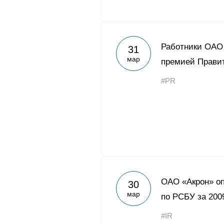
Работники ОАО
31
мар
премией Прави
#PR
ОАО «Акрон» оп
30
мар
по РСБУ за 200
#IR