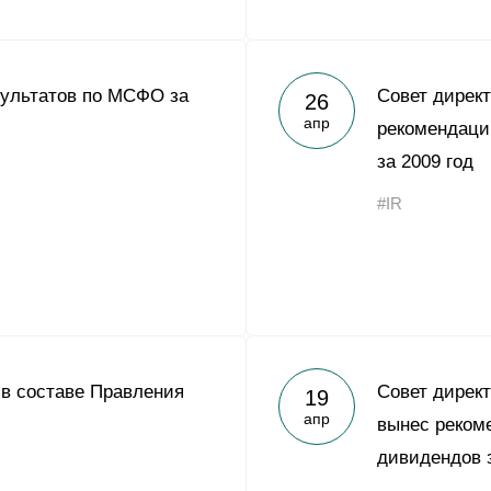
зультатов по МСФО за
Совет дирек
26
апр
рекомендаци
за 2009 год
#IR
в составе Правления
Совет дирек
19
апр
вынес реком
дивидендов з