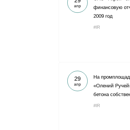
29
апр
финансовую отч
2009 год
#IR
На промплощад
29
апр
«Олений Ручей»
бетона собстве
#IR