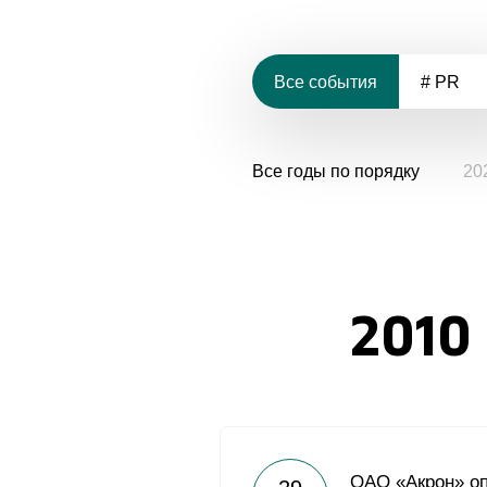
Все события
# PR
Все годы по порядку
20
2010
ОАО «Акрон» о