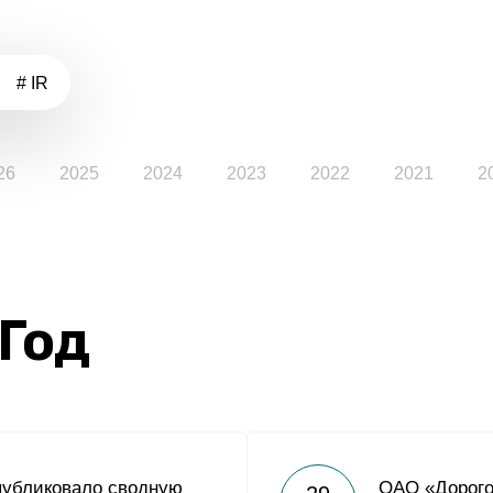
# IR
26
2025
2024
2023
2022
2021
2
 Год
публиковало сводную
ОАО «Дорого