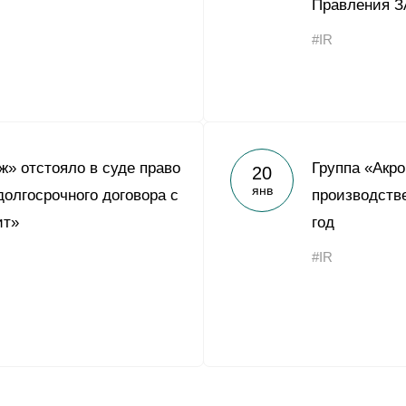
Правления 
#IR
» отстояло в суде право
Группа «Акр
20
янв
долгосрочного договора с
производств
ит»
год
#IR