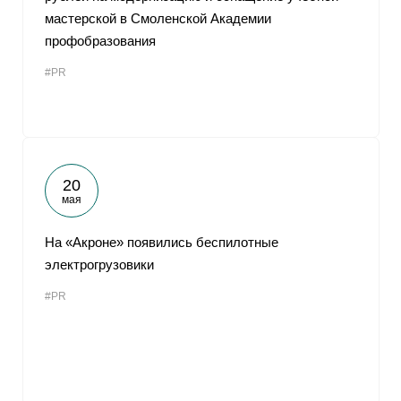
мастерской в Смоленской Академии
профобразования
#PR
20
мая
На «Акроне» появились беспилотные
электрогрузовики
#PR