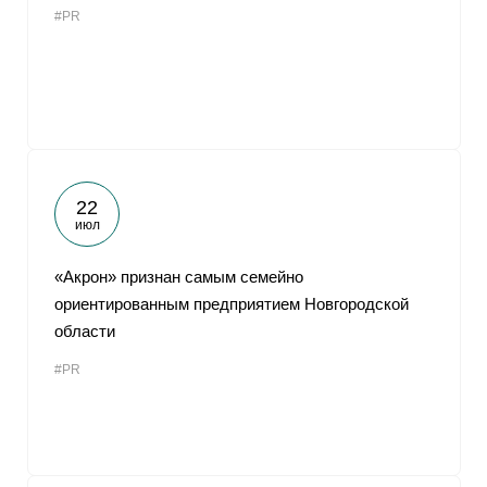
#PR
От
22
июл
«Акрон» признан самым семейно
ориентированным предприятием Новгородской
области
#PR