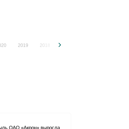
020
2019
2018
2017
2016
2015
ыль ОАО «Акрон» выросла