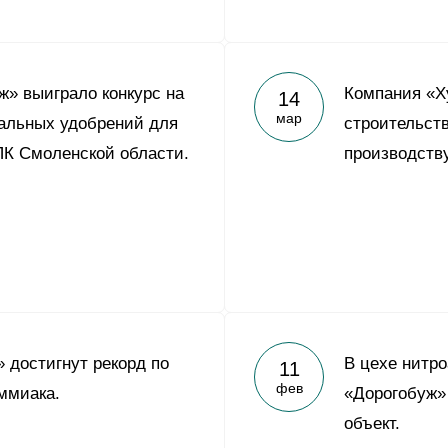
» выиграло конкурс на
Компания «Х
14
мар
альных удобрений для
строительств
К Смоленской области.
производств
 достигнут рекорд по
В цехе нитр
11
фев
ммиака.
«Дорогобуж»
объект.