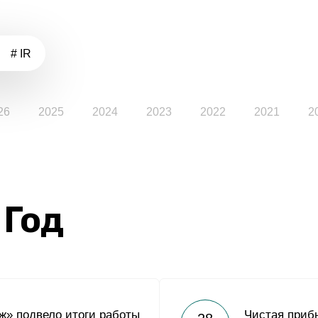
# IR
26
2025
2024
2023
2022
2021
2
 Год
» подвело итоги работы
Чистая приб