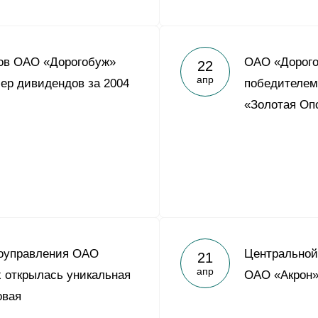
ров ОАО «Дорогобуж»
ОАО «Дорого
22
апр
ер дивидендов за 2004
победителем
«Золотая Оп
доуправления ОАО
Центральной
21
апр
х открылась уникальная
ОАО «Акрон»
овая