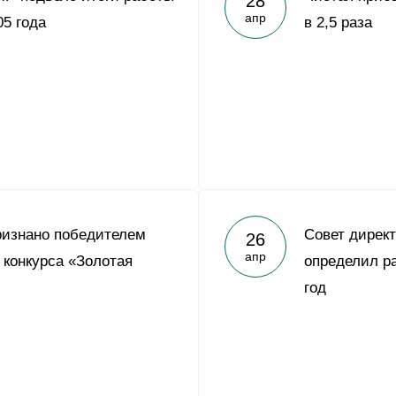
28
апр
05 года
в 2,5 раза
ризнано победителем
Совет дирек
26
апр
 конкурса «Золотая
определил р
год