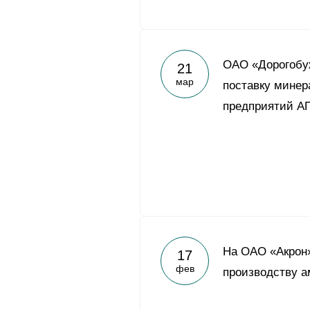
ОАО «Дорогобуж
21
мар
поставку минер
предприятий АП
На ОАО «Акрон»
17
фев
производству а