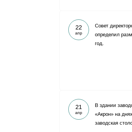
Совет директо
22
апр
определил разм
год.
В здании заво
21
апр
«Акрон» на дня
заводская стол