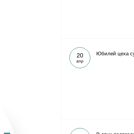
О Группе «Акрон
Юбилей цеха с
20
апр
География бизн
Продукция
Инвесторам
Устойчивое раз