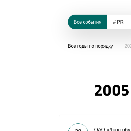
Все события
# PR
Все годы по порядку
20
2005
ОАО «Дорогобуж