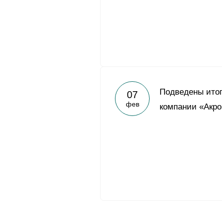
Подведены итог
07
фев
компании «Акрон