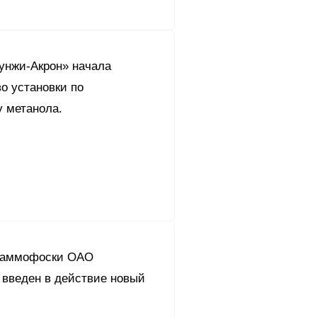
унжи-Акрон» начала
о установки по
у метанола.
оаммофоски ОАО
 введен в действие новый