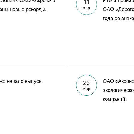
елениях ОАО «Акрон» в
Итоги произ
11
Yong Sheng Feng
апр
ены новые рекорды.
ОАО «Дорого
Acron Argentina S.R.L
года со знак
Acron Brasil Ltda.
ООО «Плодородие»
e
telegram
ЯндексДзен
ООО «АйТиОфис»
ж» начало выпуск
ОАО «Акрон»
23
мар
экологическ
компаний.