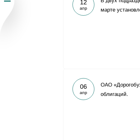
В двух подразд
12
апр
Пресс-центр
марте установл
Карьера
Контакты
vk
youtub
ОАО «Дорогобу
06
апр
облигаций.