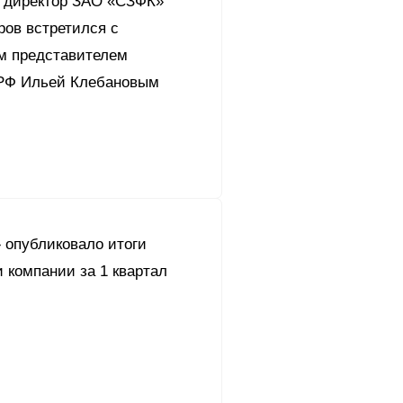
 директор ЗАО «СЗФК»
ров встретился с
м представителем
РФ Ильей Клебановым
 опубликовало итоги
 компании за 1 квартал