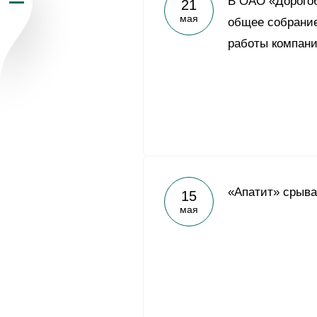
В ОАО «Дорогоб
21
мая
Пресс-центр
общее собрание
работы компани
Карьера
Контакты
vk
youtub
«Апатит» срыва
15
мая