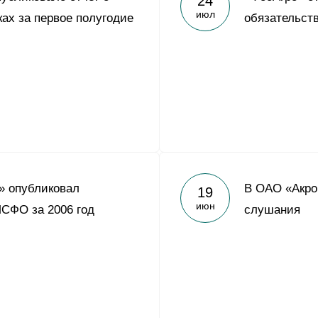
24
июл
ах за первое полугодие
обязательств
» опубликовал
В ОАО «Акро
19
июн
МСФО за 2006 год
слушания