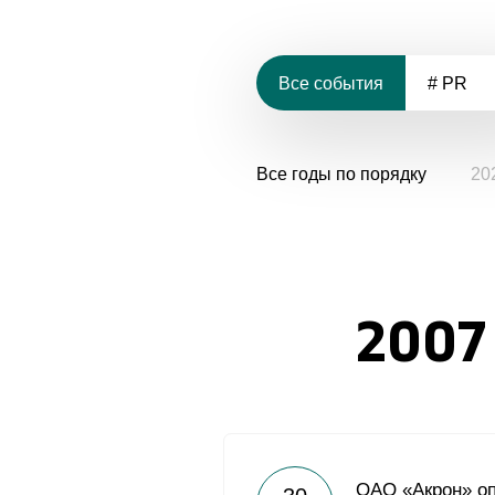
Все события
# PR
Все годы по порядку
20
2007
ОАО «Акрон» оп