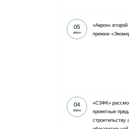
«Акрон» второй
05
июн
премии «Экоми
«СЗФК» рассмо
04
июн
проектные пред
строительству 
обогатительной