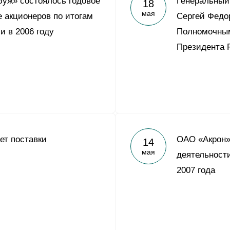
уж» состоялось годовое
Генеральный
18
Yong Sheng Feng
мая
 акционеров по итогам
Сергей Федо
Acron Argentina S.R.L
и в 2006 году
Полномочны
Acron Brasil Ltda.
Президента 
ООО «Плодородие»
e
telegram
ЯндексДзен
ООО «АйТиОфис»
ет поставки
ОАО «Акрон»
14
мая
деятельности
2007 года