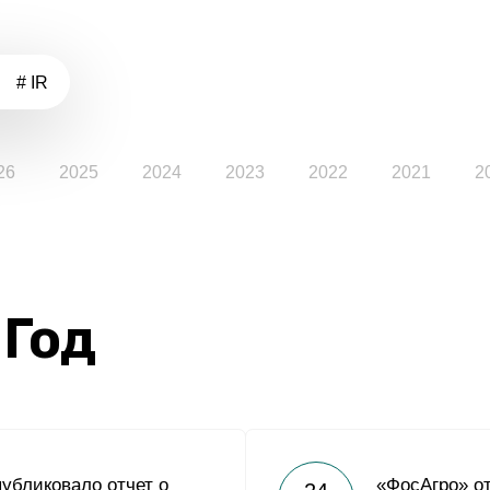
# IR
26
2025
2024
2023
2022
2021
2
 Год
убликовало отчет о
«ФосАгро» о