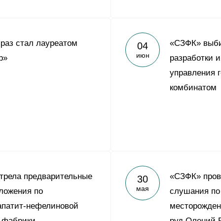
 раз стал лауреатом
«СЗФК» выби
04
июн
р»
разработки 
управления 
комбинатом
трела предварительные
«СЗФК» пров
30
мая
ложения по
слушания по
апатит-нефелиновой
месторожден
 фабрики
руд Олений 