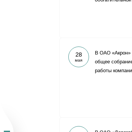
О Группе «Акрон
В ОАО «Акрон» 
28
мая
общее собрание
География бизн
работы компани
Продукция
Инвесторам
Устойчивое раз