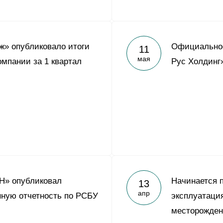
» опубликовало итоги
Официально
11
мая
омпании за 1 квартал
Рус Холдинг
Н» опубликовал
Начинается 
13
апр
ную отчетность по РСБУ
эксплуатация
месторожде