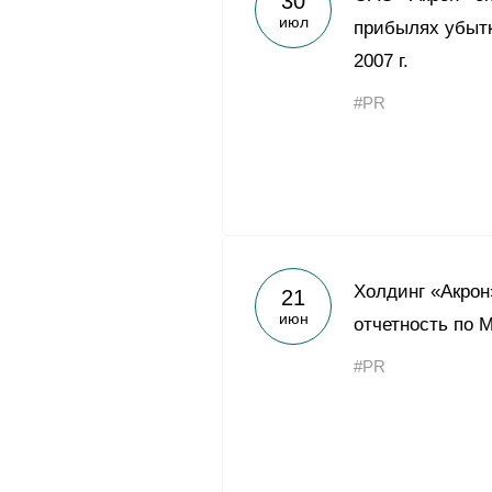
30
июл
прибылях убытк
2007 г.
#PR
Холдинг «Акрон
21
июн
отчетность по 
#PR