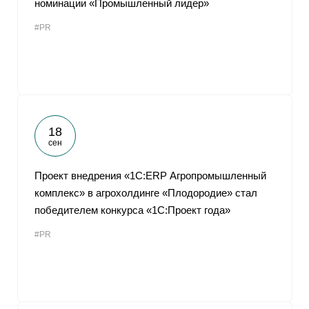
номинации «Промышленный лидер»
От
#PR
18
сен
Проект внедрения «1С:ERP Агропромышленный
комплекс» в агрохолдинге «Плодородие» стал
победителем конкурса «1С:Проект года»
#PR