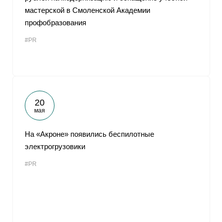
мастерской в Смоленской Академии
профобразования
#PR
20
мая
На «Акроне» появились беспилотные
электрогрузовики
#PR